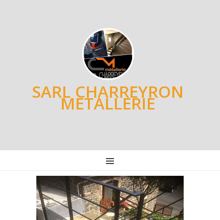
SARL CHARREYRON
METALLERIE
MENU
Post
navigation