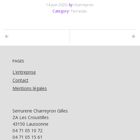
14 juin 2020
by
charreyron
Category:
Terrasse
.
PAGES
L’entreprise
Contact
Mentions légales
Serrurerie Charreyron Gilles
ZA Les Croustilles
43150 Laussonne
04 71 05 10 72
04 71 05 15 61