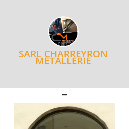
SARL CHARREYRON
METALLERIE
MENU
Post
navigation