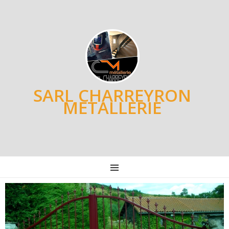
SARL CHARREYRON
METALLERIE
MENU
Post
navigation