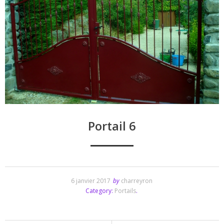
Portail 6
6 janvier 2017
by
charreyron
Category:
Portails
.