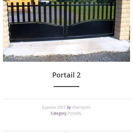
Portail 2
6 janvier 2017
by
charreyron
Category:
Portails
.