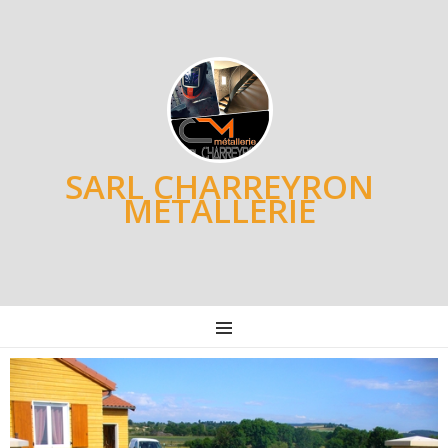
SARL CHARREYRON
METALLERIE
MENU
Post
navigation