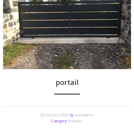
portail
28 octobre 2020
by
charreyron
Category:
Portails
.