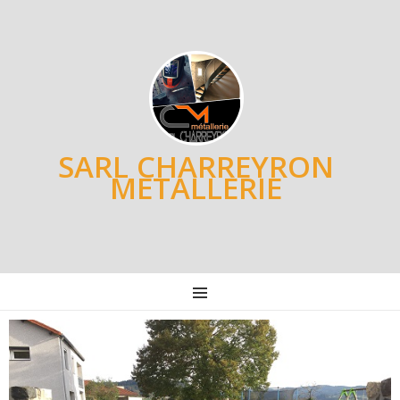
SARL CHARREYRON
METALLERIE
MENU
Post
navigation