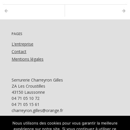
PAGES
L’entreprise
Contact
Mentions légales
Serrurerie Charreyron Gilles
ZA Les Croustilles
43150 Laussonne
04 71 05 10 72
04 71 05 15 61
charreyron.gilles@orange.fr
Nous utilisons des cookies pour vous garantir la meilleure
expérience sur notre site. Si vous continuez à utiliser ce