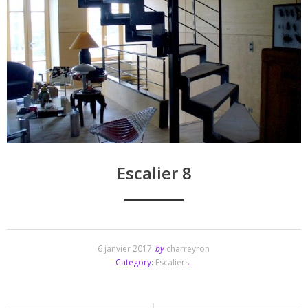
Escalier 8
6 janvier 2017
by
charreyron
Category:
Escaliers
.