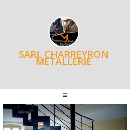
SARL CHARREYRON
METALLERIE
MENU
Post
navigation