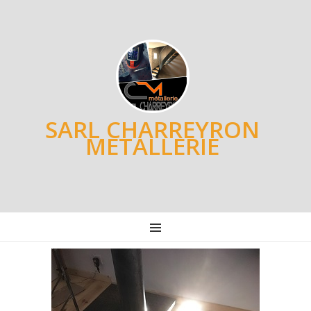
SARL CHARREYRON
METALLERIE
MENU
Post
navigation