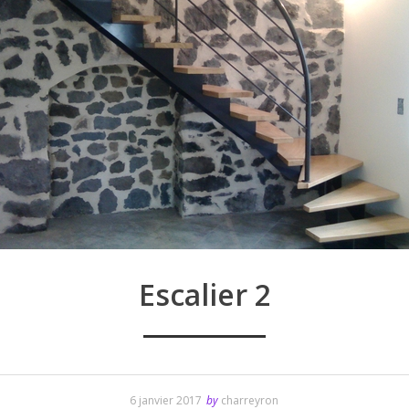
Escalier 2
6 janvier 2017
by
charreyron