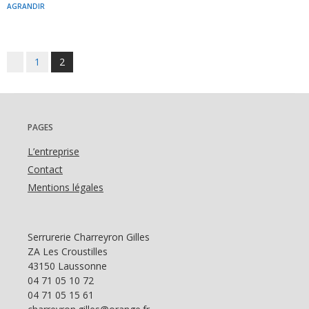
AGRANDIR
Posts
1
2
navigation
PAGES
L’entreprise
Contact
Mentions légales
Serrurerie Charreyron Gilles
ZA Les Croustilles
43150 Laussonne
04 71 05 10 72
04 71 05 15 61