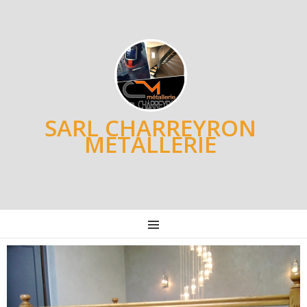
SARL CHARREYRON
METALLERIE
MENU
Post
navigation